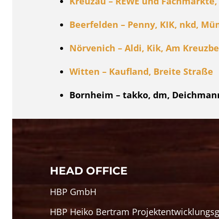
Kreuzau – REWE und Fachmärkte,
Beerfelden – Penny, KIK, nkd, Mü
Nörvenich – Aldi, Kik, Am Kreuzbe
Witten – Kaufland, Breite Straße
Bornheim – takko, dm, Deichman
HEAD OFFICE
HBP GmbH
HBP Heiko Bertram Projektentwicklungs