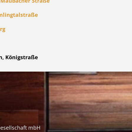
 Maubacher Straße
mlingtalstraße
rg
n, Königstraße
gesellschaft mbH